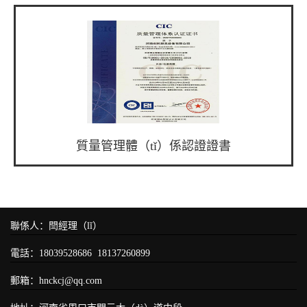
質量管理體（tǐ）係認證證書
聯係人：閆經理（lǐ）
電話：
18039528686
18137260899
郵箱：hnckcj@qq.com