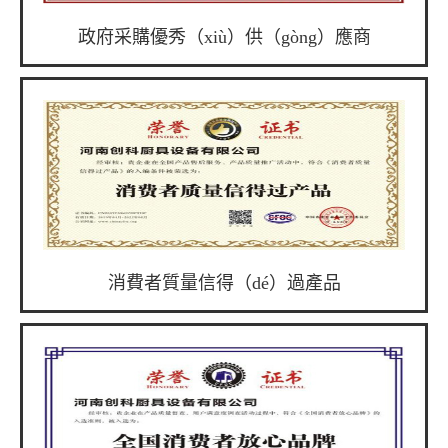
政府采購優秀（xiù）供（gòng）應商
消費者質量信得（dé）過產品