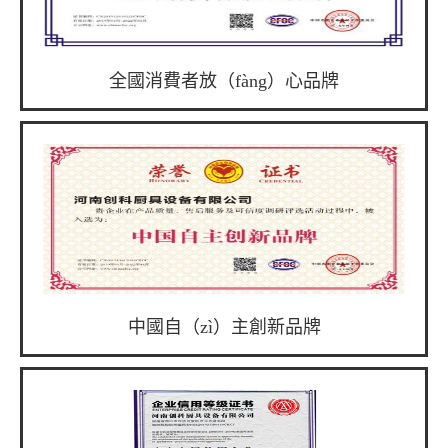
全國消費者放（fàng）心品牌
中國自（zì）主創新品牌