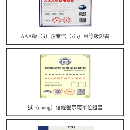
AAA級（jí）企業信（xìn）用等級證書
誠（chéng）信經營示範單位證書